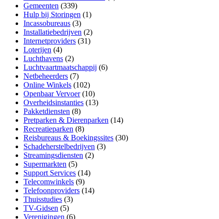
Gemeenten
(339)
Hulp bij Storingen
(1)
Incassobureaus
(3)
Installatiebedrijven
(2)
Internetproviders
(31)
Loterijen
(4)
Luchthavens
(2)
Luchtvaartmaatschappij
(6)
Netbeheerders
(7)
Online Winkels
(102)
Openbaar Vervoer
(10)
Overheidsinstanties
(13)
Pakketdiensten
(8)
Pretparken & Dierenparken
(14)
Recreatieparken
(8)
Reisbureaus & Boekingssites
(30)
Schadeherstelbedrijven
(3)
Streamingsdiensten
(2)
Supermarkten
(5)
Support Services
(14)
Telecomwinkels
(9)
Telefoonproviders
(14)
Thuisstudies
(3)
TV-Gidsen
(5)
Verenigingen
(6)