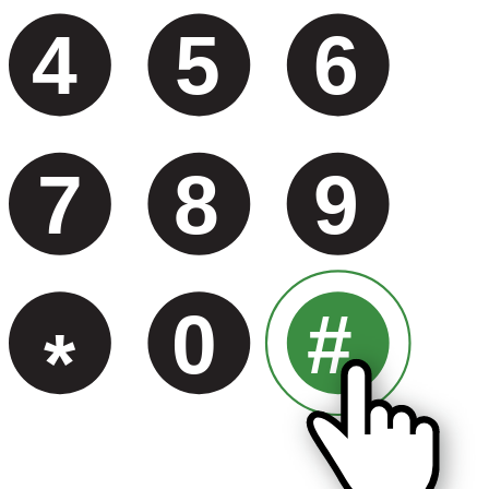
4
5
6
7
8
9
0
#
*