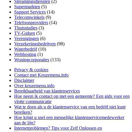
Streamingsdiensten
(2)
Supermarkten
(5)
Support Services
(14)
Telecomwinkels
(9)
Telefoonproviders
(14)
Thuisstudies
(3)
TV-Gidsen
(5)
Verenigingen
(6)
Verzekeringsbedrijven
(98)
Waterbedrijf
(10)
Webhosting
(1)
Woningcorporaties
(133)
Privacy & cookies
Contact met Keuzemenu.info
Disclaimer
Over keuzemenu.info
Bereikbaarheid van klantenservices
Hoe neem ik contact op met een gemeente? Een gids voor een
vlotte communicatie
Wat te doen als u de klantenservice van een bedrijf niet kunt
bereiken?
Hoe krijgt u snel een menselijke klantenservicemedewerker
aan de lijn?
Internetproblemen? Tips voor Zelf Oplossen en