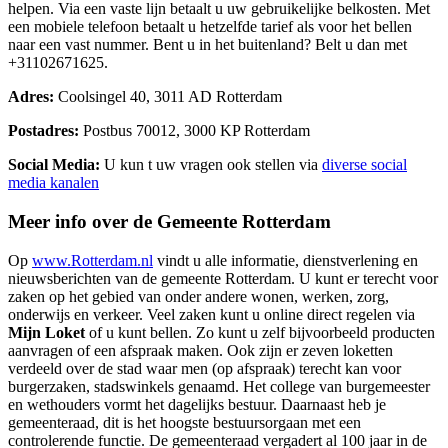
helpen. Via een vaste lijn betaalt u uw gebruikelijke belkosten. Met
een mobiele telefoon betaalt u hetzelfde tarief als voor het bellen
naar een vast nummer. Bent u in het buitenland? Belt u dan met
+31102671625.
Adres:
Coolsingel 40, 3011 AD Rotterdam
Postadres:
Postbus 70012, 3000 KP Rotterdam
Social Media:
U kun t uw vragen ook stellen via
diverse social
media kanalen
Meer info over de Gemeente Rotterdam
Op
www.Rotterdam.nl
vindt u alle informatie, dienstverlening en
nieuwsberichten van de gemeente Rotterdam. U kunt er terecht voor
zaken op het gebied van onder andere wonen, werken, zorg,
onderwijs en verkeer. Veel zaken kunt u online direct regelen via
Mijn Loket
of u kunt bellen. Zo kunt u zelf bijvoorbeeld producten
aanvragen of een afspraak maken. Ook zijn er zeven loketten
verdeeld over de stad waar men (op afspraak) terecht kan voor
burgerzaken, stadswinkels genaamd. Het college van burgemeester
en wethouders vormt het dagelijks bestuur. Daarnaast heb je
gemeenteraad, dit is het hoogste bestuursorgaan met een
controlerende functie. De gemeenteraad vergadert al 100 jaar in de