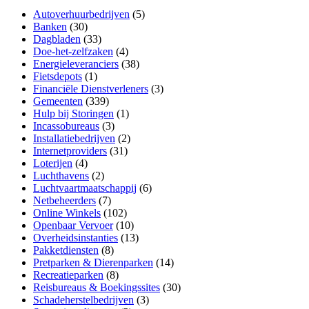
Autoverhuurbedrijven
(5)
Banken
(30)
Dagbladen
(33)
Doe-het-zelfzaken
(4)
Energieleveranciers
(38)
Fietsdepots
(1)
Financiële Dienstverleners
(3)
Gemeenten
(339)
Hulp bij Storingen
(1)
Incassobureaus
(3)
Installatiebedrijven
(2)
Internetproviders
(31)
Loterijen
(4)
Luchthavens
(2)
Luchtvaartmaatschappij
(6)
Netbeheerders
(7)
Online Winkels
(102)
Openbaar Vervoer
(10)
Overheidsinstanties
(13)
Pakketdiensten
(8)
Pretparken & Dierenparken
(14)
Recreatieparken
(8)
Reisbureaus & Boekingssites
(30)
Schadeherstelbedrijven
(3)