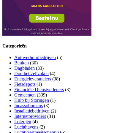
Categorieën
Autoverhuurbedrijven
(5)
Banken
(30)
Dagbladen
(33)
Doe-het-zelfzaken
(4)
Energieleveranciers
(38)
Fietsdepots
(1)
Financiële Dienstverleners
(3)
Gemeenten
(339)
Hulp bij Storingen
(1)
Incassobureaus
(3)
Installatiebedrijven
(2)
Internetproviders
(31)
Loterijen
(4)
Luchthavens
(2)
Luchtvaartmaatschappij
(6)