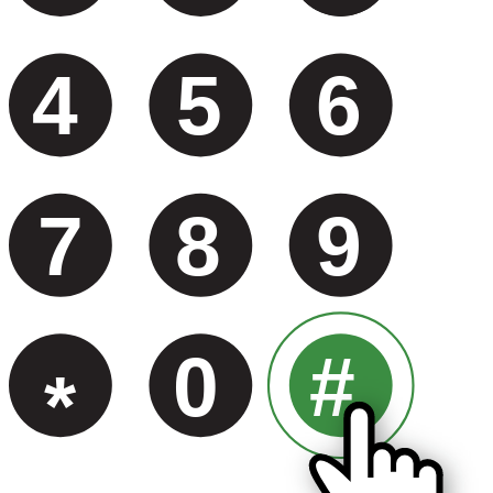
4
5
6
7
8
9
0
#
*