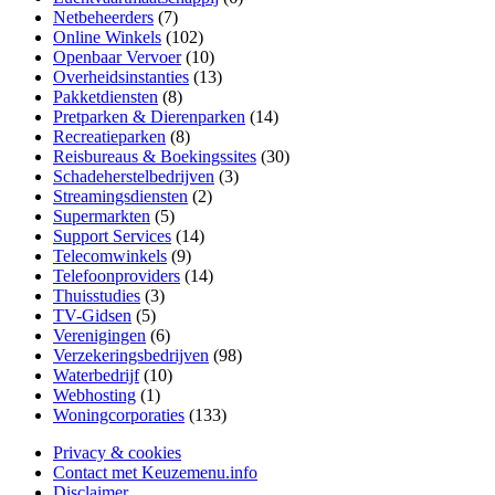
Netbeheerders
(7)
Online Winkels
(102)
Openbaar Vervoer
(10)
Overheidsinstanties
(13)
Pakketdiensten
(8)
Pretparken & Dierenparken
(14)
Recreatieparken
(8)
Reisbureaus & Boekingssites
(30)
Schadeherstelbedrijven
(3)
Streamingsdiensten
(2)
Supermarkten
(5)
Support Services
(14)
Telecomwinkels
(9)
Telefoonproviders
(14)
Thuisstudies
(3)
TV-Gidsen
(5)
Verenigingen
(6)
Verzekeringsbedrijven
(98)
Waterbedrijf
(10)
Webhosting
(1)
Woningcorporaties
(133)
Privacy & cookies
Contact met Keuzemenu.info
Disclaimer