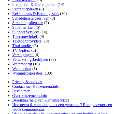
Pretparken & Dierenparken
(14)
Recreatieparken
(8)
Reisbureaus & Boekingssites
(30)
Schadeherstelbedrijven
(3)
Streamingsdiensten
(2)
Supermarkten
(5)
Support Services
(14)
Telecomwinkels
(9)
Telefoonproviders
(14)
Thuisstudies
(3)
TV-Gidsen
(5)
Verenigingen
(6)
Verzekeringsbedrijven
(98)
Waterbedrijf
(10)
Webhosting
(1)
Woningcorporaties
(133)
Privacy & cookies
Contact met Keuzemenu.info
Disclaimer
Over keuzemenu.info
Bereikbaarheid van klantenservices
Hoe neem ik contact op met een gemeente? Een gids voor een
vlotte communicatie
Wat te doen als u de klantenservice van een bedrijf niet kunt