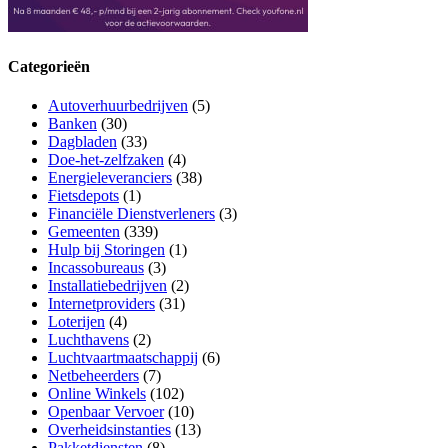
Categorieën
Autoverhuurbedrijven
(5)
Banken
(30)
Dagbladen
(33)
Doe-het-zelfzaken
(4)
Energieleveranciers
(38)
Fietsdepots
(1)
Financiële Dienstverleners
(3)
Gemeenten
(339)
Hulp bij Storingen
(1)
Incassobureaus
(3)
Installatiebedrijven
(2)
Internetproviders
(31)
Loterijen
(4)
Luchthavens
(2)
Luchtvaartmaatschappij
(6)
Netbeheerders
(7)
Online Winkels
(102)
Openbaar Vervoer
(10)
Overheidsinstanties
(13)
Pakketdiensten
(8)