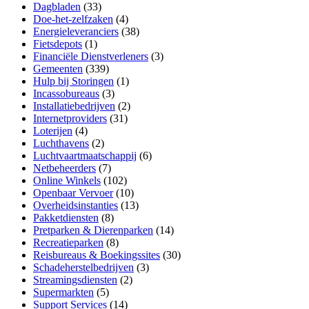
Dagbladen
(33)
Doe-het-zelfzaken
(4)
Energieleveranciers
(38)
Fietsdepots
(1)
Financiële Dienstverleners
(3)
Gemeenten
(339)
Hulp bij Storingen
(1)
Incassobureaus
(3)
Installatiebedrijven
(2)
Internetproviders
(31)
Loterijen
(4)
Luchthavens
(2)
Luchtvaartmaatschappij
(6)
Netbeheerders
(7)
Online Winkels
(102)
Openbaar Vervoer
(10)
Overheidsinstanties
(13)
Pakketdiensten
(8)
Pretparken & Dierenparken
(14)
Recreatieparken
(8)
Reisbureaus & Boekingssites
(30)
Schadeherstelbedrijven
(3)
Streamingsdiensten
(2)
Supermarkten
(5)
Support Services
(14)