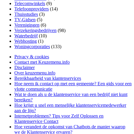
Telecomwinkels
(9)
Telefoonproviders
(14)
Thuisstudies
(3)
TV-Gidsen
(5)
Verenigingen
(6)
Verzekeringsbedrijven
(98)
Waterbedrijf
(10)
Webhosting
(1)
Woningcorporaties
(133)
Privacy & cookies
Contact met Keuzemenu.info
Disclaimer
Over keuzemenu.info
Bereikbaarheid van klantenservices
Hoe neem ik contact op met een gemeente? Een gids voor een
vlotte communicatie
Wat te doen als u de klantenservice van een bedrijf niet kunt
bereiken?
Hoe krijgt u snel een menselijke klantenservicemedewerker
aan de lijn?
Internetproblemen? Tips voor Zelf Oplossen en
Klantenservice Contact
Hoe verandert de opkomst van Chatbots de manier waarop
we de Klantenservice ervaren?