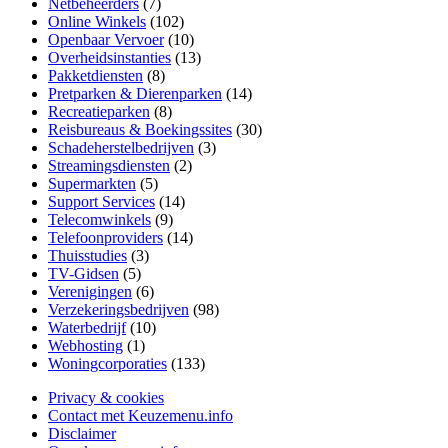
Netbeheerders
(7)
Online Winkels
(102)
Openbaar Vervoer
(10)
Overheidsinstanties
(13)
Pakketdiensten
(8)
Pretparken & Dierenparken
(14)
Recreatieparken
(8)
Reisbureaus & Boekingssites
(30)
Schadeherstelbedrijven
(3)
Streamingsdiensten
(2)
Supermarkten
(5)
Support Services
(14)
Telecomwinkels
(9)
Telefoonproviders
(14)
Thuisstudies
(3)
TV-Gidsen
(5)
Verenigingen
(6)
Verzekeringsbedrijven
(98)
Waterbedrijf
(10)
Webhosting
(1)
Woningcorporaties
(133)
Privacy & cookies
Contact met Keuzemenu.info
Disclaimer