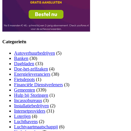
Categorieën
Autoverhuurbedrijven
(5)
Banken
(30)
Dagbladen
(33)
Doe-het-zelfzaken
(4)
Energieleveranciers
(38)
Fietsdepots
(1)
Financiële Dienstverleners
(3)
Gemeenten
(339)
Hulp bij Storingen
(1)
Incassobureaus
(3)
Installatiebedrijven
(2)
Internetproviders
(31)
Loterijen
(4)
Luchthavens
(2)
Luchtvaartmaatschappij
(6)