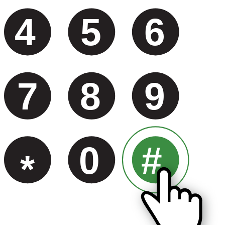
4
5
6
7
8
9
0
#
*