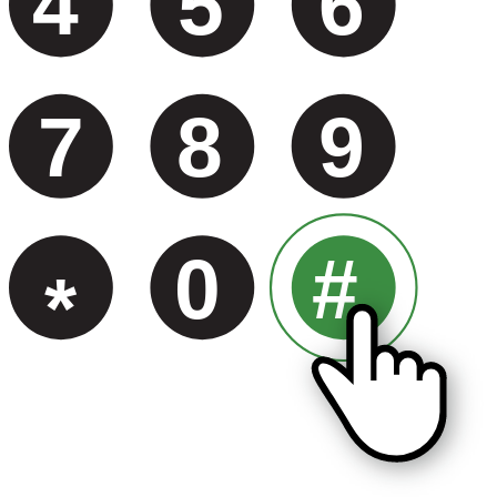
4
5
6
7
8
9
0
#
*