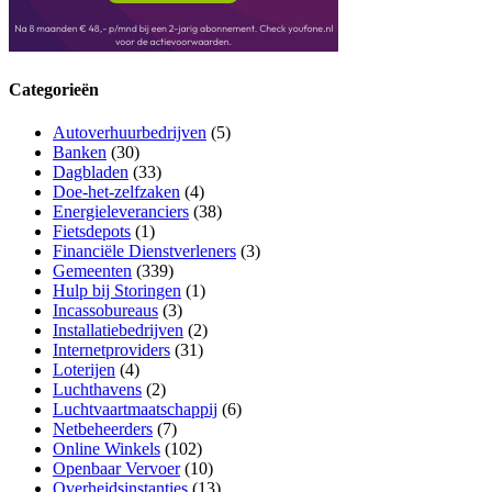
Categorieën
Autoverhuurbedrijven
(5)
Banken
(30)
Dagbladen
(33)
Doe-het-zelfzaken
(4)
Energieleveranciers
(38)
Fietsdepots
(1)
Financiële Dienstverleners
(3)
Gemeenten
(339)
Hulp bij Storingen
(1)
Incassobureaus
(3)
Installatiebedrijven
(2)
Internetproviders
(31)
Loterijen
(4)
Luchthavens
(2)
Luchtvaartmaatschappij
(6)
Netbeheerders
(7)
Online Winkels
(102)
Openbaar Vervoer
(10)
Overheidsinstanties
(13)