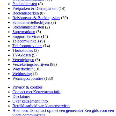
Pakketdiensten
(8)
Pretparken & Dierenparken
(14)
Recreatieparken
(8)
Reisbureaus & Boekingssites
(30)
Schadeherstelbedrijven
(3)
Streamingsdiensten
(2)
Supermarkten
(5)
Support Services
(14)
Telecomwinkels
(9)
Telefoonproviders
(14)
Thuisstudies
(3)
TV-Gidsen
(5)
Verenigingen
(6)
Verzekeringsbedrijven
(98)
Waterbedrijf
(10)
Webhosting
(1)
Woningcorporaties
(133)
Privacy & cookies
Contact met Keuzemenu.info
Disclaimer
Over keuzemenu.info
Bereikbaarheid van klantenservices
Hoe neem ik contact op met een gemeente? Een gids voor een
vlotte communicatie