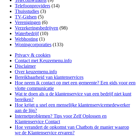
Telecomwinkels
(9)
Telefoonproviders
(14)
Thuisstudies
(3)
TV-Gidsen
(5)
Verenigingen
(6)
Verzekeringsbedrijven
(98)
Waterbedrijf
(10)
Webhosting
(1)
Woningcorporaties
(133)
Privacy & cookies
Contact met Keuzemenu.info
Disclaimer
Over keuzemenu.info
Bereikbaarheid van klantenservices
Hoe neem ik contact op met een gemeente? Een gids voor een
vlotte communicatie
Wat te doen als u de klantenservice van een bedrijf niet kunt
bereiken?
Hoe krijgt u snel een menselijke klantenservicemedewerker
aan de lijn?
Internetproblemen? Tips voor Zelf Oplossen en
Klantenservice Contact
Hoe verandert de opkomst van Chatbots de manier waarop
we de Klantenservice ervaren?