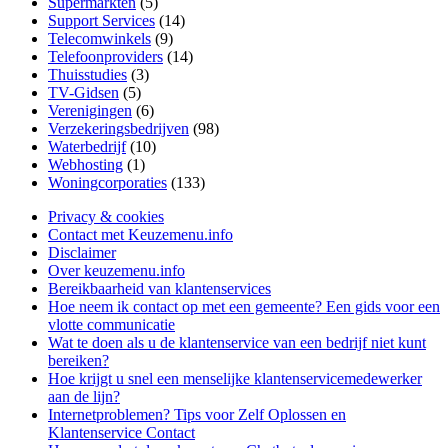
Supermarkten
(5)
Support Services
(14)
Telecomwinkels
(9)
Telefoonproviders
(14)
Thuisstudies
(3)
TV-Gidsen
(5)
Verenigingen
(6)
Verzekeringsbedrijven
(98)
Waterbedrijf
(10)
Webhosting
(1)
Woningcorporaties
(133)
Privacy & cookies
Contact met Keuzemenu.info
Disclaimer
Over keuzemenu.info
Bereikbaarheid van klantenservices
Hoe neem ik contact op met een gemeente? Een gids voor een
vlotte communicatie
Wat te doen als u de klantenservice van een bedrijf niet kunt
bereiken?
Hoe krijgt u snel een menselijke klantenservicemedewerker
aan de lijn?
Internetproblemen? Tips voor Zelf Oplossen en
Klantenservice Contact