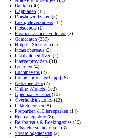
Autoverhuurbedrijven
(5)
Banken
(30)
Dagbladen
(33)
Doe-het-zelfzaken
(4)
Energieleveranciers
(38)
Fietsdepots
(1)
Financiële Dienstverleners
(3)
Gemeenten
(339)
Hulp bij Storingen
(1)
Incassobureaus
(3)
Installatiebedrijven
(2)
Internetproviders
(31)
Loterijen
(4)
Luchthavens
(2)
Luchtvaartmaatschappij
(6)
Netbeheerders
(7)
Online Winkels
(102)
Openbaar Vervoer
(10)
Overheidsinstanties
(13)
Pakketdiensten
(8)
Pretparken & Dierenparken
(14)
Recreatieparken
(8)
Reisbureaus & Boekingssites
(30)
Schadeherstelbedrijven
(3)
Streamingsdiensten
(2)