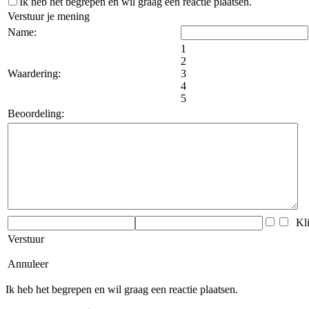
Ik heb het begrepen en wil graag een reactie plaatsen.
Verstuur je mening
Name:
1
2
Waardering:
3
4
5
Beoordeling:
Klik
Verstuur
Annuleer
Ik heb het begrepen en wil graag een reactie plaatsen.