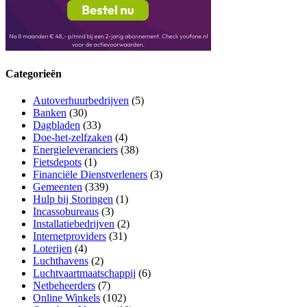
Categorieën
Autoverhuurbedrijven
(5)
Banken
(30)
Dagbladen
(33)
Doe-het-zelfzaken
(4)
Energieleveranciers
(38)
Fietsdepots
(1)
Financiële Dienstverleners
(3)
Gemeenten
(339)
Hulp bij Storingen
(1)
Incassobureaus
(3)
Installatiebedrijven
(2)
Internetproviders
(31)
Loterijen
(4)
Luchthavens
(2)
Luchtvaartmaatschappij
(6)
Netbeheerders
(7)
Online Winkels
(102)