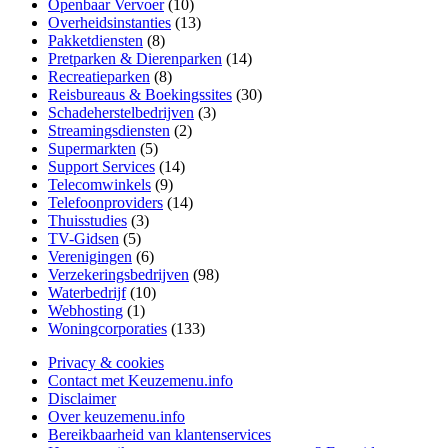
Openbaar Vervoer
(10)
Overheidsinstanties
(13)
Pakketdiensten
(8)
Pretparken & Dierenparken
(14)
Recreatieparken
(8)
Reisbureaus & Boekingssites
(30)
Schadeherstelbedrijven
(3)
Streamingsdiensten
(2)
Supermarkten
(5)
Support Services
(14)
Telecomwinkels
(9)
Telefoonproviders
(14)
Thuisstudies
(3)
TV-Gidsen
(5)
Verenigingen
(6)
Verzekeringsbedrijven
(98)
Waterbedrijf
(10)
Webhosting
(1)
Woningcorporaties
(133)
Privacy & cookies
Contact met Keuzemenu.info
Disclaimer
Over keuzemenu.info
Bereikbaarheid van klantenservices