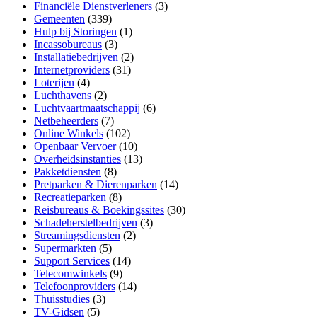
Financiële Dienstverleners
(3)
Gemeenten
(339)
Hulp bij Storingen
(1)
Incassobureaus
(3)
Installatiebedrijven
(2)
Internetproviders
(31)
Loterijen
(4)
Luchthavens
(2)
Luchtvaartmaatschappij
(6)
Netbeheerders
(7)
Online Winkels
(102)
Openbaar Vervoer
(10)
Overheidsinstanties
(13)
Pakketdiensten
(8)
Pretparken & Dierenparken
(14)
Recreatieparken
(8)
Reisbureaus & Boekingssites
(30)
Schadeherstelbedrijven
(3)
Streamingsdiensten
(2)
Supermarkten
(5)
Support Services
(14)
Telecomwinkels
(9)
Telefoonproviders
(14)
Thuisstudies
(3)
TV-Gidsen
(5)