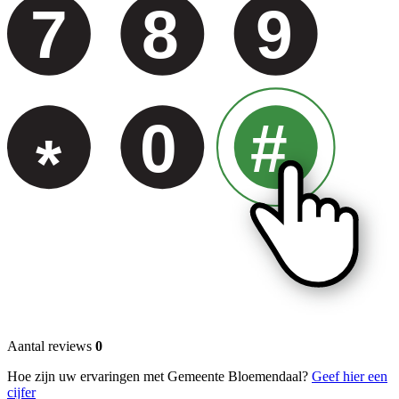
7
8
9
0
#
*
Aantal reviews
0
Hoe zijn uw ervaringen met Gemeente Bloemendaal?
Geef hier een
cijfer