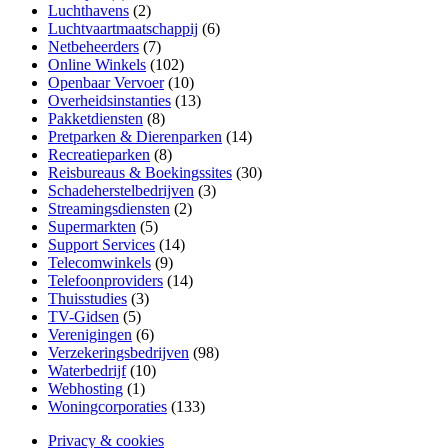
Luchthavens
(2)
Luchtvaartmaatschappij
(6)
Netbeheerders
(7)
Online Winkels
(102)
Openbaar Vervoer
(10)
Overheidsinstanties
(13)
Pakketdiensten
(8)
Pretparken & Dierenparken
(14)
Recreatieparken
(8)
Reisbureaus & Boekingssites
(30)
Schadeherstelbedrijven
(3)
Streamingsdiensten
(2)
Supermarkten
(5)
Support Services
(14)
Telecomwinkels
(9)
Telefoonproviders
(14)
Thuisstudies
(3)
TV-Gidsen
(5)
Verenigingen
(6)
Verzekeringsbedrijven
(98)
Waterbedrijf
(10)
Webhosting
(1)
Woningcorporaties
(133)
Privacy & cookies