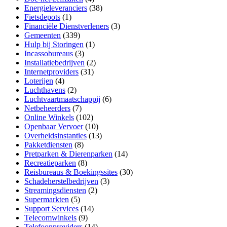
Energieleveranciers
(38)
Fietsdepots
(1)
Financiële Dienstverleners
(3)
Gemeenten
(339)
Hulp bij Storingen
(1)
Incassobureaus
(3)
Installatiebedrijven
(2)
Internetproviders
(31)
Loterijen
(4)
Luchthavens
(2)
Luchtvaartmaatschappij
(6)
Netbeheerders
(7)
Online Winkels
(102)
Openbaar Vervoer
(10)
Overheidsinstanties
(13)
Pakketdiensten
(8)
Pretparken & Dierenparken
(14)
Recreatieparken
(8)
Reisbureaus & Boekingssites
(30)
Schadeherstelbedrijven
(3)
Streamingsdiensten
(2)
Supermarkten
(5)
Support Services
(14)
Telecomwinkels
(9)
Telefoonproviders
(14)