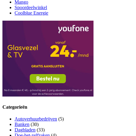
Mango
Spoordeelwinkel
Coolblue Energie
Categorieën
Autoverhuurbedrijven
(5)
Banken
(30)
Dagbladen
(33)
Doe-het-zelfzaken
(4)