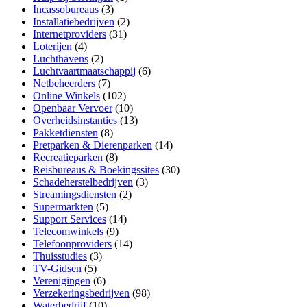
Incassobureaus
(3)
Installatiebedrijven
(2)
Internetproviders
(31)
Loterijen
(4)
Luchthavens
(2)
Luchtvaartmaatschappij
(6)
Netbeheerders
(7)
Online Winkels
(102)
Openbaar Vervoer
(10)
Overheidsinstanties
(13)
Pakketdiensten
(8)
Pretparken & Dierenparken
(14)
Recreatieparken
(8)
Reisbureaus & Boekingssites
(30)
Schadeherstelbedrijven
(3)
Streamingsdiensten
(2)
Supermarkten
(5)
Support Services
(14)
Telecomwinkels
(9)
Telefoonproviders
(14)
Thuisstudies
(3)
TV-Gidsen
(5)
Verenigingen
(6)
Verzekeringsbedrijven
(98)
Waterbedrijf
(10)