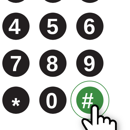
4
5
6
7
8
9
0
#
*