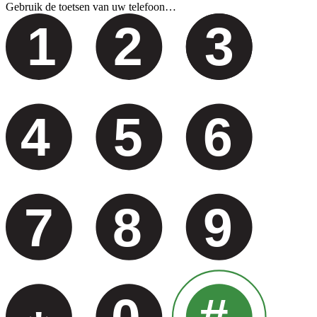
Gebruik de toetsen van uw telefoon…
1
2
3
4
5
6
7
8
9