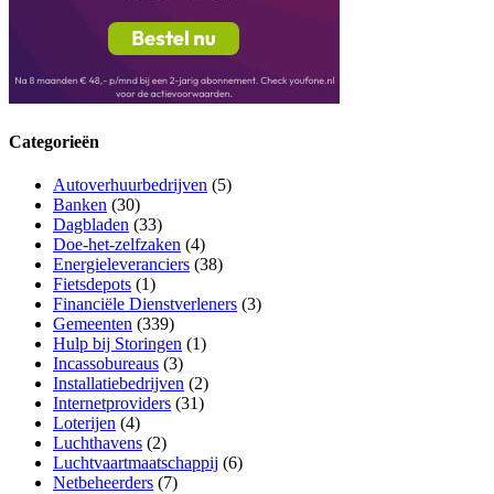
Categorieën
Autoverhuurbedrijven
(5)
Banken
(30)
Dagbladen
(33)
Doe-het-zelfzaken
(4)
Energieleveranciers
(38)
Fietsdepots
(1)
Financiële Dienstverleners
(3)
Gemeenten
(339)
Hulp bij Storingen
(1)
Incassobureaus
(3)
Installatiebedrijven
(2)
Internetproviders
(31)
Loterijen
(4)
Luchthavens
(2)
Luchtvaartmaatschappij
(6)
Netbeheerders
(7)