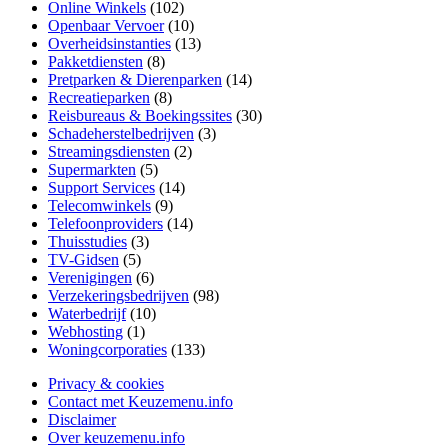
Online Winkels
(102)
Openbaar Vervoer
(10)
Overheidsinstanties
(13)
Pakketdiensten
(8)
Pretparken & Dierenparken
(14)
Recreatieparken
(8)
Reisbureaus & Boekingssites
(30)
Schadeherstelbedrijven
(3)
Streamingsdiensten
(2)
Supermarkten
(5)
Support Services
(14)
Telecomwinkels
(9)
Telefoonproviders
(14)
Thuisstudies
(3)
TV-Gidsen
(5)
Verenigingen
(6)
Verzekeringsbedrijven
(98)
Waterbedrijf
(10)
Webhosting
(1)
Woningcorporaties
(133)
Privacy & cookies
Contact met Keuzemenu.info
Disclaimer
Over keuzemenu.info