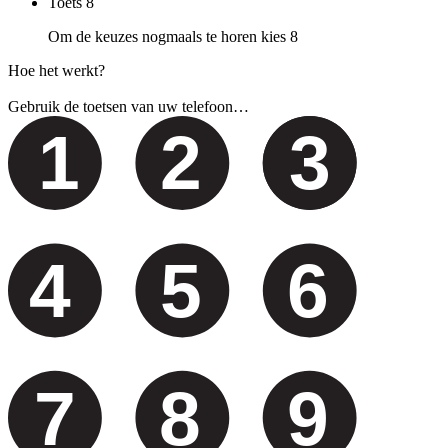
Toets
8
Om de keuzes nogmaals te horen kies 8
Hoe het werkt?
Gebruik de toetsen van uw telefoon…
1
2
3
4
5
6
7
8
9