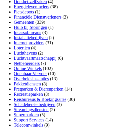
Doe-het-zelfzaken
(4)
Energieleveranciers
(38)
Fietsdepots
(1)
Financiële Dienstverleners
(3)
Gemeenten
(339)
Hulp bij Storingen
(1)
Incassobureaus
(3)
Installatiebedrijven
(2)
Internetproviders
(31)
Loterijen
(4)
Luchthavens
(2)
Luchtvaartmaatschappij
(6)
Netbeheerders
(7)
Online Winkels
(102)
Openbaar Vervoer
(10)
Overheidsinstanties
(13)
Pakketdiensten
(8)
Pretparken & Dierenparken
(14)
Recreatieparken
(8)
Reisbureaus & Boekingssites
(30)
Schadeherstelbedrijven
(3)
Streamingsdiensten
(2)
Supermarkten
(5)
Support Services
(14)
Telecomwinkels
(9)