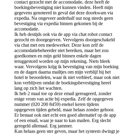
contact gezocht met de accomodatie, deze heeft de
boekingsbevestiging niet kunnen vinden. Heeft mijn
gegevens genoteerd in geval dat deze doorkwam via
expedia. Na ongeveer anderhalf uur nog steeds geen
bevestiging via expedia binnen gekomen bij de
accomodatie.
Ik heb destijds ook via de app via chat robot contact
gezocht en doorgegeven. Vervolgens doorgeschakeld
via chat met een medewerker. Deze kon zelf de
accomodatiebeheerder niet bereiken, maar het zou
goedkomen en mijn geld binnen enkele dagen
teruggestord worden op mijn rekening. Niets bleek
waar. Vervolgens krijg ik bevestiging van mijn boeking
en de dagen daarna mailtjes om mijn verblijf bij het
hotel te beoordelen, waar ik niet verbleef, maar ook niet
kon verblijven omdat de boekingsbevestiging heeel
lang op zich liet wachten.
Ik heb 2 maal toe op deze email gereageerd, zonder
enige vrom van actie bij expedia. Zelf de opgegeven
nummer (020 200 8459) enekel keren tijdens
opgegeven tijden gebeld, maar helaas zonder gehoor.
Er bestaat ook niet echt een goed alternatief op de app
of een email, waar je naar to kan mailen. Erg slecht
geregeld allemaal. Erg jammer.
Kan helaas geen ster geven, maar het systeem dwingt je