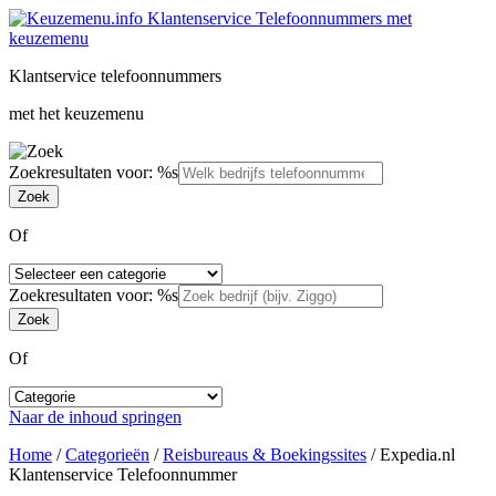
Klantservice telefoonnummers
met het keuzemenu
Zoekresultaten voor: %s
Of
Zoekresultaten voor: %s
Of
Naar de inhoud springen
Home
/
Categorieën
/
Reisbureaus & Boekingssites
/
Expedia.nl
Klantenservice Telefoonnummer