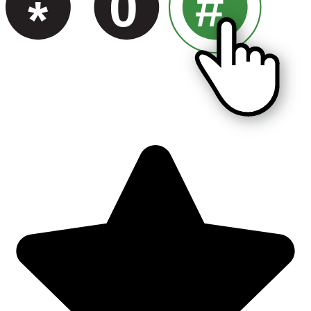
0
#
*