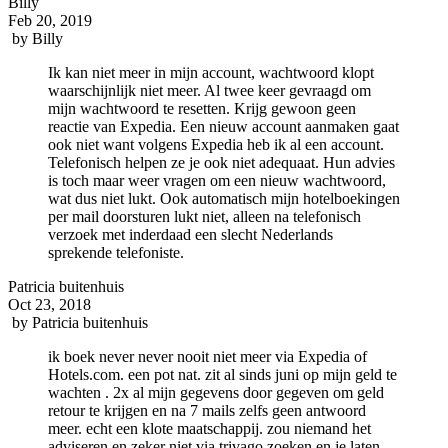
Billy
Feb 20, 2019
by
Billy
Ik kan niet meer in mijn account, wachtwoord klopt
waarschijnlijk niet meer. Al twee keer gevraagd om
mijn wachtwoord te resetten. Krijg gewoon geen
reactie van Expedia. Een nieuw account aanmaken gaat
ook niet want volgens Expedia heb ik al een account.
Telefonisch helpen ze je ook niet adequaat. Hun advies
is toch maar weer vragen om een nieuw wachtwoord,
wat dus niet lukt. Ook automatisch mijn hotelboekingen
per mail doorsturen lukt niet, alleen na telefonisch
verzoek met inderdaad een slecht Nederlands
sprekende telefoniste.
Patricia buitenhuis
Oct 23, 2018
by
Patricia buitenhuis
ik boek never never nooit niet meer via Expedia of
Hotels.com. een pot nat. zit al sinds juni op mijn geld te
wachten . 2x al mijn gegevens door gegeven om geld
retour te krijgen en na 7 mails zelfs geen antwoord
meer. echt een klote maatschappij. zou niemand het
adviseren en zeker niet via trivago zoeken en je laten