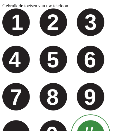
Gebruik de toetsen van uw telefoon…
1
2
3
4
5
6
7
8
9