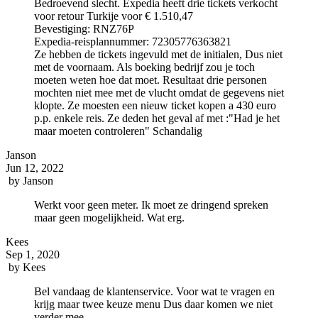
Bedroevend slecht. Expedia heeft drie tickets verkocht
voor retour Turkije voor € 1.510,47
Bevestiging: RNZ76P
Expedia-reisplannummer: 72305776363821
Ze hebben de tickets ingevuld met de initialen, Dus niet
met de voornaam. Als boeking bedrijf zou je toch
moeten weten hoe dat moet. Resultaat drie personen
mochten niet mee met de vlucht omdat de gegevens niet
klopte. Ze moesten een nieuw ticket kopen a 430 euro
p.p. enkele reis. Ze deden het geval af met :"Had je het
maar moeten controleren" Schandalig
Janson
Jun 12, 2022
by
Janson
Werkt voor geen meter. Ik moet ze dringend spreken
maar geen mogelijkheid. Wat erg.
Kees
Sep 1, 2020
by
Kees
Bel vandaag de klantenservice. Voor wat te vragen en
krijg maar twee keuze menu Dus daar komen we niet
verder mee.