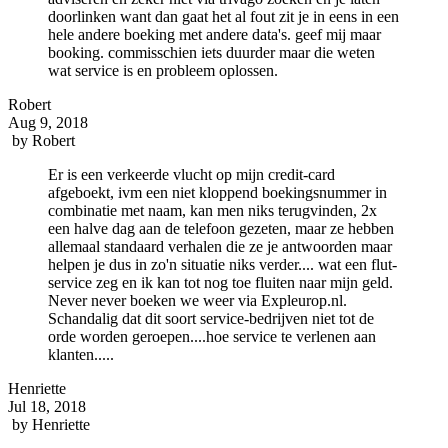
doorlinken want dan gaat het al fout zit je in eens in een
hele andere boeking met andere data's. geef mij maar
booking. commisschien iets duurder maar die weten
wat service is en probleem oplossen.
Robert
Aug 9, 2018
by
Robert
Er is een verkeerde vlucht op mijn credit-card
afgeboekt, ivm een niet kloppend boekingsnummer in
combinatie met naam, kan men niks terugvinden, 2x
een halve dag aan de telefoon gezeten, maar ze hebben
allemaal standaard verhalen die ze je antwoorden maar
helpen je dus in zo'n situatie niks verder.... wat een flut-
service zeg en ik kan tot nog toe fluiten naar mijn geld.
Never never boeken we weer via Expleurop.nl.
Schandalig dat dit soort service-bedrijven niet tot de
orde worden geroepen....hoe service te verlenen aan
klanten.....
Henriette
Jul 18, 2018
by
Henriette