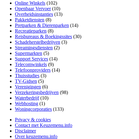
Online Winkels
(102)
Openbaar Vervoer
(10)
Overheidsinstanties
(13)
Pakketdiensten
(8)
Pretparken & Dierenparken
(14)
Recreatieparken
(8)
Reisbureaus & Boekingssites
(30)
Schadeherstelbedrijven
(3)
Streamingsdiensten
(2)
Supermarkten
(5)
Support Services
(14)
Telecomwinkels
(9)
Telefoonproviders
(14)
Thuisstudies
(3)
TV-Gidsen
(5)
Verenigingen
(6)
Verzekeringsbedrijven
(98)
Waterbedrijf
(10)
Webhosting
(1)
Woningcorporaties
(133)
Privacy & cookies
Contact met Keuzemenu.info
Disclaimer
Over keuzemenu.info