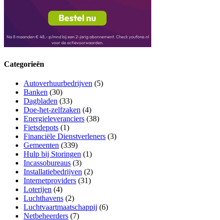
Categorieën
Autoverhuurbedrijven
(5)
Banken
(30)
Dagbladen
(33)
Doe-het-zelfzaken
(4)
Energieleveranciers
(38)
Fietsdepots
(1)
Financiële Dienstverleners
(3)
Gemeenten
(339)
Hulp bij Storingen
(1)
Incassobureaus
(3)
Installatiebedrijven
(2)
Internetproviders
(31)
Loterijen
(4)
Luchthavens
(2)
Luchtvaartmaatschappij
(6)
Netbeheerders
(7)