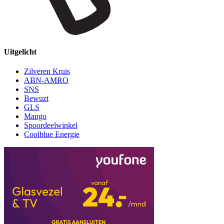
Uitgelicht
Zilveren Kruis
ABN-AMRO
SNS
Bewuzt
GLS
Mango
Spoordeelwinkel
Coolblue Energie