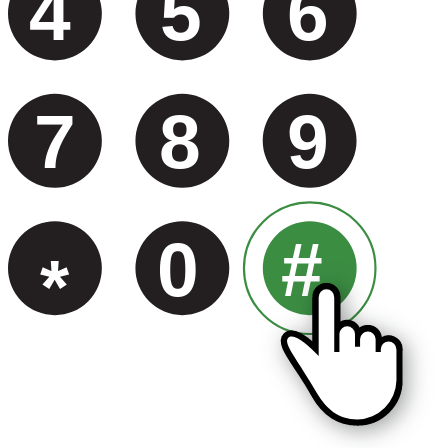
4
5
6
7
8
9
0
#
*