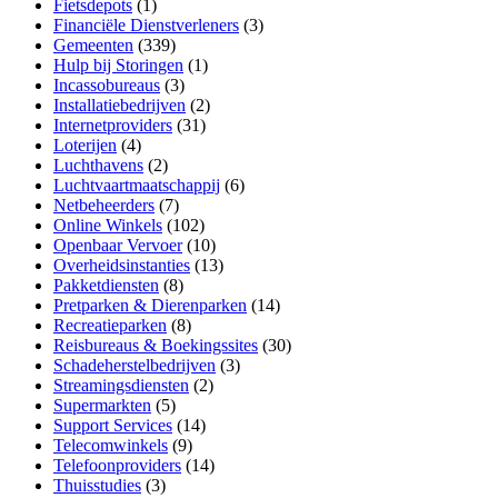
Fietsdepots
(1)
Financiële Dienstverleners
(3)
Gemeenten
(339)
Hulp bij Storingen
(1)
Incassobureaus
(3)
Installatiebedrijven
(2)
Internetproviders
(31)
Loterijen
(4)
Luchthavens
(2)
Luchtvaartmaatschappij
(6)
Netbeheerders
(7)
Online Winkels
(102)
Openbaar Vervoer
(10)
Overheidsinstanties
(13)
Pakketdiensten
(8)
Pretparken & Dierenparken
(14)
Recreatieparken
(8)
Reisbureaus & Boekingssites
(30)
Schadeherstelbedrijven
(3)
Streamingsdiensten
(2)
Supermarkten
(5)
Support Services
(14)
Telecomwinkels
(9)
Telefoonproviders
(14)
Thuisstudies
(3)