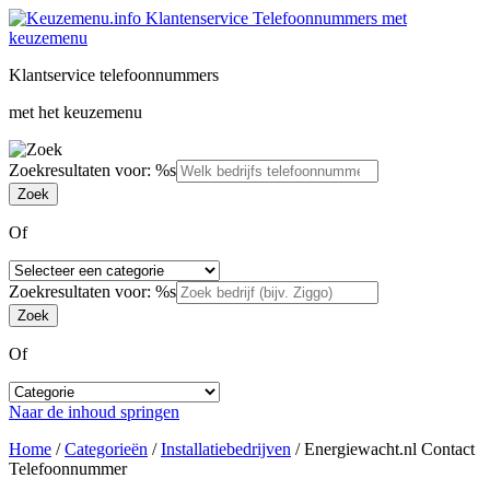
Klantservice telefoonnummers
met het keuzemenu
Zoekresultaten voor: %s
Of
Zoekresultaten voor: %s
Of
Naar de inhoud springen
Home
/
Categorieën
/
Installatiebedrijven
/
Energiewacht.nl Contact
Telefoonnummer