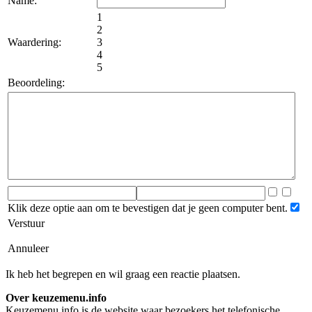
Name:
1
2
Waardering:
3
4
5
Beoordeling:
Klik deze optie aan om te bevestigen dat je geen computer bent.
Verstuur
Annuleer
Ik heb het begrepen en wil graag een reactie plaatsen.
Over keuzemenu.info
Keuzemenu.info is de website waar bezoekers het telefonische