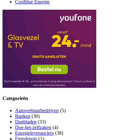
Coolblue Energie
Categorieën
Autoverhuurbedrijven
(5)
Banken
(30)
Dagbladen
(33)
Doe-het-zelfzaken
(4)
Energieleveranciers
(38)
Fietsdepots
(1)