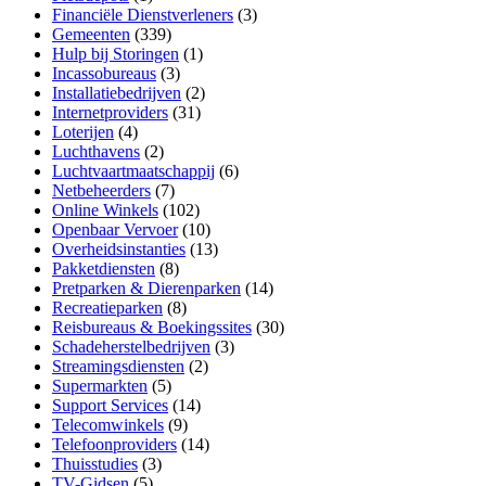
Financiële Dienstverleners
(3)
Gemeenten
(339)
Hulp bij Storingen
(1)
Incassobureaus
(3)
Installatiebedrijven
(2)
Internetproviders
(31)
Loterijen
(4)
Luchthavens
(2)
Luchtvaartmaatschappij
(6)
Netbeheerders
(7)
Online Winkels
(102)
Openbaar Vervoer
(10)
Overheidsinstanties
(13)
Pakketdiensten
(8)
Pretparken & Dierenparken
(14)
Recreatieparken
(8)
Reisbureaus & Boekingssites
(30)
Schadeherstelbedrijven
(3)
Streamingsdiensten
(2)
Supermarkten
(5)
Support Services
(14)
Telecomwinkels
(9)
Telefoonproviders
(14)
Thuisstudies
(3)
TV-Gidsen
(5)