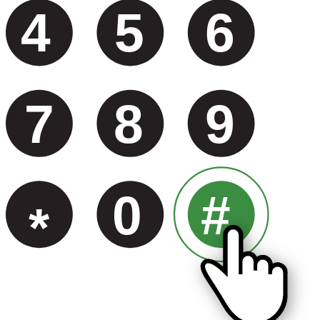
4
5
6
7
8
9
0
#
*