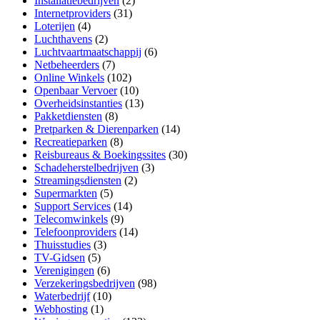
Installatiebedrijven
(2)
Internetproviders
(31)
Loterijen
(4)
Luchthavens
(2)
Luchtvaartmaatschappij
(6)
Netbeheerders
(7)
Online Winkels
(102)
Openbaar Vervoer
(10)
Overheidsinstanties
(13)
Pakketdiensten
(8)
Pretparken & Dierenparken
(14)
Recreatieparken
(8)
Reisbureaus & Boekingssites
(30)
Schadeherstelbedrijven
(3)
Streamingsdiensten
(2)
Supermarkten
(5)
Support Services
(14)
Telecomwinkels
(9)
Telefoonproviders
(14)
Thuisstudies
(3)
TV-Gidsen
(5)
Verenigingen
(6)
Verzekeringsbedrijven
(98)
Waterbedrijf
(10)
Webhosting
(1)