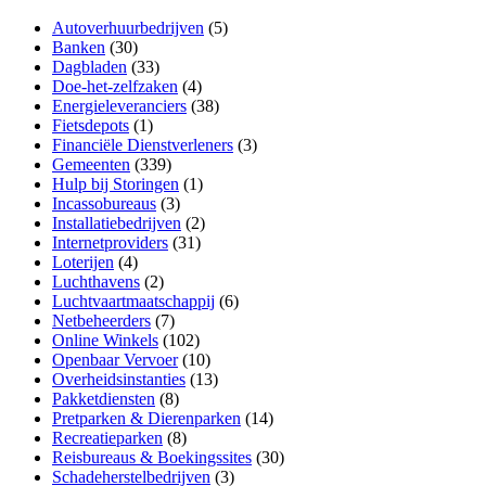
Autoverhuurbedrijven
(5)
Banken
(30)
Dagbladen
(33)
Doe-het-zelfzaken
(4)
Energieleveranciers
(38)
Fietsdepots
(1)
Financiële Dienstverleners
(3)
Gemeenten
(339)
Hulp bij Storingen
(1)
Incassobureaus
(3)
Installatiebedrijven
(2)
Internetproviders
(31)
Loterijen
(4)
Luchthavens
(2)
Luchtvaartmaatschappij
(6)
Netbeheerders
(7)
Online Winkels
(102)
Openbaar Vervoer
(10)
Overheidsinstanties
(13)
Pakketdiensten
(8)
Pretparken & Dierenparken
(14)
Recreatieparken
(8)
Reisbureaus & Boekingssites
(30)
Schadeherstelbedrijven
(3)