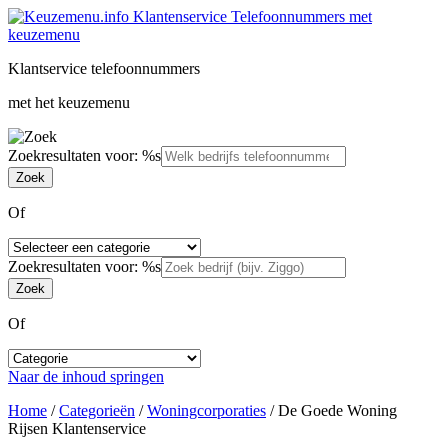
Klantservice telefoonnummers
met het keuzemenu
Zoekresultaten voor: %s
Of
Zoekresultaten voor: %s
Of
Naar de inhoud springen
Home
/
Categorieën
/
Woningcorporaties
/
De Goede Woning
Rijsen Klantenservice