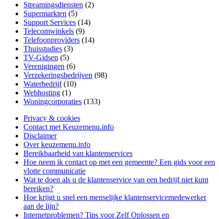
Streamingsdiensten
(2)
Supermarkten
(5)
Support Services
(14)
Telecomwinkels
(9)
Telefoonproviders
(14)
Thuisstudies
(3)
TV-Gidsen
(5)
Verenigingen
(6)
Verzekeringsbedrijven
(98)
Waterbedrijf
(10)
Webhosting
(1)
Woningcorporaties
(133)
Privacy & cookies
Contact met Keuzemenu.info
Disclaimer
Over keuzemenu.info
Bereikbaarheid van klantenservices
Hoe neem ik contact op met een gemeente? Een gids voor een
vlotte communicatie
Wat te doen als u de klantenservice van een bedrijf niet kunt
bereiken?
Hoe krijgt u snel een menselijke klantenservicemedewerker
aan de lijn?
Internetproblemen? Tips voor Zelf Oplossen en