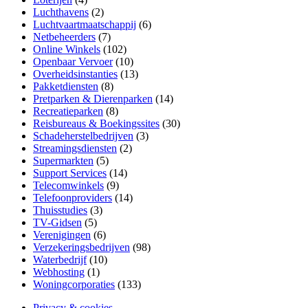
Luchthavens
(2)
Luchtvaartmaatschappij
(6)
Netbeheerders
(7)
Online Winkels
(102)
Openbaar Vervoer
(10)
Overheidsinstanties
(13)
Pakketdiensten
(8)
Pretparken & Dierenparken
(14)
Recreatieparken
(8)
Reisbureaus & Boekingssites
(30)
Schadeherstelbedrijven
(3)
Streamingsdiensten
(2)
Supermarkten
(5)
Support Services
(14)
Telecomwinkels
(9)
Telefoonproviders
(14)
Thuisstudies
(3)
TV-Gidsen
(5)
Verenigingen
(6)
Verzekeringsbedrijven
(98)
Waterbedrijf
(10)
Webhosting
(1)
Woningcorporaties
(133)
Privacy & cookies