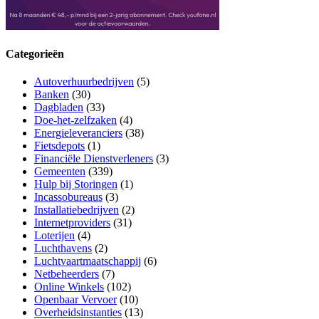
Categorieën
Autoverhuurbedrijven
(5)
Banken
(30)
Dagbladen
(33)
Doe-het-zelfzaken
(4)
Energieleveranciers
(38)
Fietsdepots
(1)
Financiële Dienstverleners
(3)
Gemeenten
(339)
Hulp bij Storingen
(1)
Incassobureaus
(3)
Installatiebedrijven
(2)
Internetproviders
(31)
Loterijen
(4)
Luchthavens
(2)
Luchtvaartmaatschappij
(6)
Netbeheerders
(7)
Online Winkels
(102)
Openbaar Vervoer
(10)
Overheidsinstanties
(13)