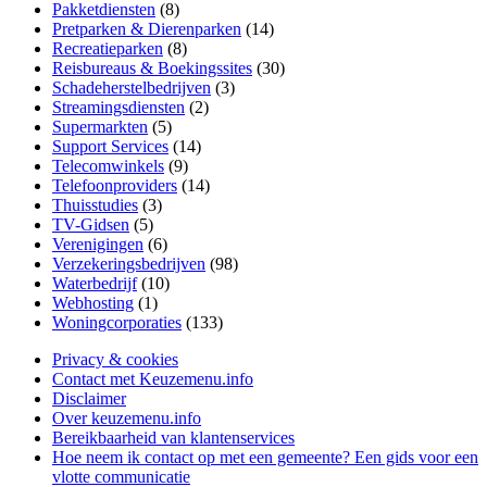
Pakketdiensten
(8)
Pretparken & Dierenparken
(14)
Recreatieparken
(8)
Reisbureaus & Boekingssites
(30)
Schadeherstelbedrijven
(3)
Streamingsdiensten
(2)
Supermarkten
(5)
Support Services
(14)
Telecomwinkels
(9)
Telefoonproviders
(14)
Thuisstudies
(3)
TV-Gidsen
(5)
Verenigingen
(6)
Verzekeringsbedrijven
(98)
Waterbedrijf
(10)
Webhosting
(1)
Woningcorporaties
(133)
Privacy & cookies
Contact met Keuzemenu.info
Disclaimer
Over keuzemenu.info
Bereikbaarheid van klantenservices
Hoe neem ik contact op met een gemeente? Een gids voor een
vlotte communicatie