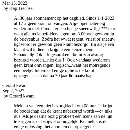
Mar 13, 2023
by
Kap Trechsel
Al 30 jaar abonnement op het dagblad. Sinds 1-1-2023
al 17 x geen krant ontvangen. Afgelopen zaterdag
wederom niet. Omdat er een beetje sneeuw ligt ??? raar
want alle reclamefolders lagen om 8.00 wel gewoon in
de brievenbus. Zodra het wwat regent, vriest of sneeuw
ligt wordt er gewoon geen krant bezorgd. En als je een
klacht wil indienen krijg je een keuze menu.
Schandalig. Ok... ingesproken...krant zou alsnog
bezorgd worden...niet dus !! Ook vandaag wederom
geen krant ontvangen. logisch...want het motregende
een beetje. Inderdaad enige optie is de krant
opzeggen.....en dat na 30 jaar lidmaatschap.
Gerard kwant
Sep 2, 2022
by
Gerard kwant
Melden van een niet bezorgklacht om 08.uur. Je krijgt
de boodschap dat de krant nabezorgd wordt —:> niks
dus. Als je daarna bozig probeert een mens aan de lijn
te krijgen is dat vrijwel onmogelijk. Kennelijk is de
enige oplossing: het abonnement opzeggen?