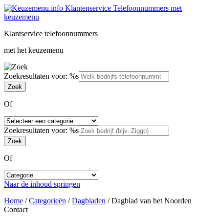
Klantservice telefoonnummers
met het keuzemenu
Zoekresultaten voor: %s
Of
Zoekresultaten voor: %s
Of
Naar de inhoud springen
Home
/
Categorieën
/
Dagbladen
/
Dagblad van het Noorden
Contact