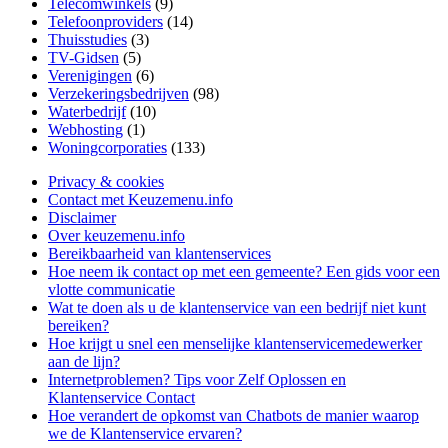
Telecomwinkels
(9)
Telefoonproviders
(14)
Thuisstudies
(3)
TV-Gidsen
(5)
Verenigingen
(6)
Verzekeringsbedrijven
(98)
Waterbedrijf
(10)
Webhosting
(1)
Woningcorporaties
(133)
Privacy & cookies
Contact met Keuzemenu.info
Disclaimer
Over keuzemenu.info
Bereikbaarheid van klantenservices
Hoe neem ik contact op met een gemeente? Een gids voor een
vlotte communicatie
Wat te doen als u de klantenservice van een bedrijf niet kunt
bereiken?
Hoe krijgt u snel een menselijke klantenservicemedewerker
aan de lijn?
Internetproblemen? Tips voor Zelf Oplossen en
Klantenservice Contact
Hoe verandert de opkomst van Chatbots de manier waarop
we de Klantenservice ervaren?