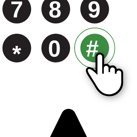
7
8
9
0
#
*