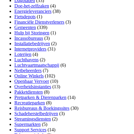
Dagbladen
(33)
Doe-het-zelfzaken
(4)
Energieleveranciers
(38)
Fietsdepots
(1)
Financiële Dienstverleners
(3)
Gemeenten
(339)
Hulp bij Storingen
(1)
Incassobureaus
(3)
Installatiebedrijven
(2)
Internetproviders
(31)
Loterijen
(4)
Luchthavens
(2)
Luchtvaartmaatschappij
(6)
Netbeheerders
(7)
Online Winkels
(102)
Openbaar Vervoer
(10)
Overheidsinstanties
(13)
Pakketdiensten
(8)
Pretparken & Dierenparken
(14)
Recreatieparken
(8)
Reisbureaus & Boekingssites
(30)
Schadeherstelbedrijven
(3)
Streamingsdiensten
(2)
Supermarkten
(5)
Support Services
(14)