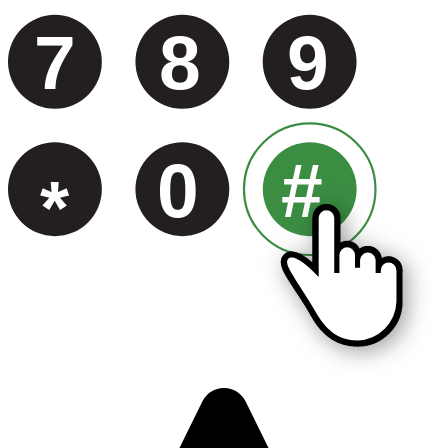
7
8
9
0
#
*