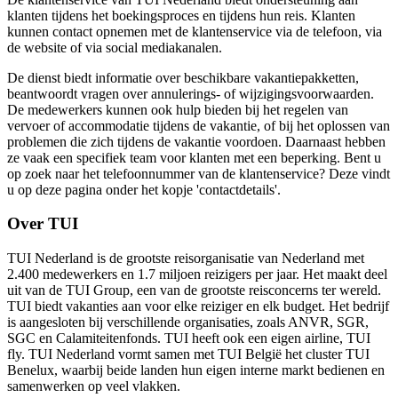
klanten tijdens het boekingsproces en tijdens hun reis. Klanten
kunnen contact opnemen met de klantenservice via de telefoon, via
de website of via social mediakanalen.
De dienst biedt informatie over beschikbare vakantiepakketten,
beantwoordt vragen over annulerings- of wijzigingsvoorwaarden.
De medewerkers kunnen ook hulp bieden bij het regelen van
vervoer of accommodatie tijdens de vakantie, of bij het oplossen van
problemen die zich tijdens de vakantie voordoen. Daarnaast hebben
ze vaak een specifiek team voor klanten met een beperking. Bent u
op zoek naar het telefoonnummer van de klantenservice? Deze vindt
u op deze pagina onder het kopje 'contactdetails'.
Over TUI
TUI Nederland is de grootste reisorganisatie van Nederland met
2.400 medewerkers en 1.7 miljoen reizigers per jaar. Het maakt deel
uit van de TUI Group, een van de grootste reisconcerns ter wereld.
TUI biedt vakanties aan voor elke reiziger en elk budget. Het bedrijf
is aangesloten bij verschillende organisaties, zoals ANVR, SGR,
SGC en Calamiteitenfonds. TUI heeft ook een eigen airline, TUI
fly. TUI Nederland vormt samen met TUI België het cluster TUI
Benelux, waarbij beide landen hun eigen interne markt bedienen en
samenwerken op veel vlakken.