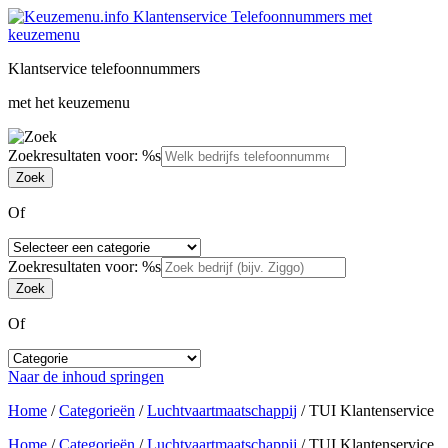
Klantservice telefoonnummers
met het keuzemenu
Zoekresultaten voor: %s
Of
Zoekresultaten voor: %s
Of
Naar de inhoud springen
Home
/
Categorieën
/
Luchtvaartmaatschappij
/
TUI Klantenservice
Home
/
Categorieën
/
Luchtvaartmaatschappij
/
TUI Klantenservice