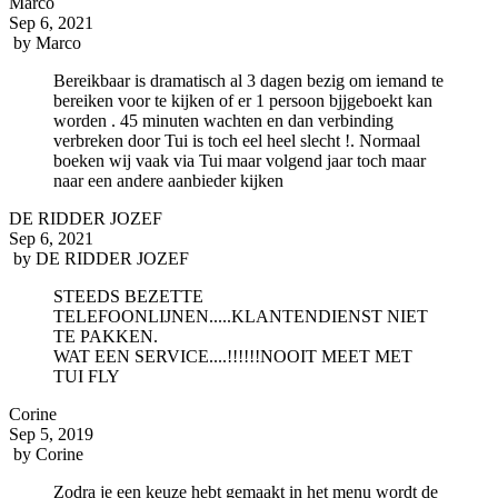
Marco
Sep 6, 2021
by
Marco
Bereikbaar is dramatisch al 3 dagen bezig om iemand te
bereiken voor te kijken of er 1 persoon bjjgeboekt kan
worden . 45 minuten wachten en dan verbinding
verbreken door Tui is toch eel heel slecht !. Normaal
boeken wij vaak via Tui maar volgend jaar toch maar
naar een andere aanbieder kijken
DE RIDDER JOZEF
Sep 6, 2021
by
DE RIDDER JOZEF
STEEDS BEZETTE
TELEFOONLIJNEN.....KLANTENDIENST NIET
TE PAKKEN.
WAT EEN SERVICE....!!!!!!NOOIT MEET MET
TUI FLY
Corine
Sep 5, 2019
by
Corine
Zodra je een keuze hebt gemaakt in het menu wordt de