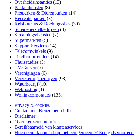
Overheidsinstanties
(13)
Pakketdiensten
(8)
Pretparken & Dierenparken
(14)
Recreatieparken
(8)
Reisbureaus & Boekingssites
(30)
Schadeherstelbedrijven
(3)
Streamingsdiensten
(2)
Supermarkten
(5)
Support Services
(14)
Telecomwinkels
(9)
Telefoonproviders
(14)
Thuisstudies
(3)
TV-Gidsen
(5)
Verenigingen
(6)
Verzekeringsbedrijven
(98)
Waterbedrijf
(10)
Webhosting
(1)
Woningcorporaties
(133)
Privacy & cookies
Contact met Keuzemenu.info
Disclaimer
Over keuzemenu.info
Bereikbaarheid van klantenservices
Hoe neem ik contact op met een gemeente? Een gids voor een