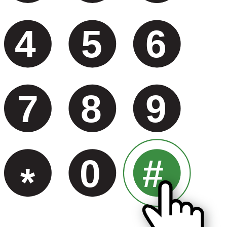
4
5
6
7
8
9
0
#
*