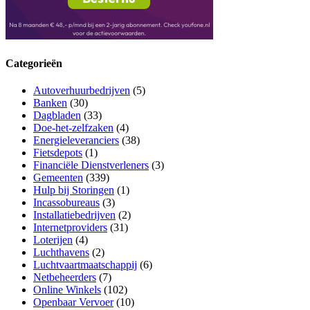
Categorieën
Autoverhuurbedrijven
(5)
Banken
(30)
Dagbladen
(33)
Doe-het-zelfzaken
(4)
Energieleveranciers
(38)
Fietsdepots
(1)
Financiële Dienstverleners
(3)
Gemeenten
(339)
Hulp bij Storingen
(1)
Incassobureaus
(3)
Installatiebedrijven
(2)
Internetproviders
(31)
Loterijen
(4)
Luchthavens
(2)
Luchtvaartmaatschappij
(6)
Netbeheerders
(7)
Online Winkels
(102)
Openbaar Vervoer
(10)