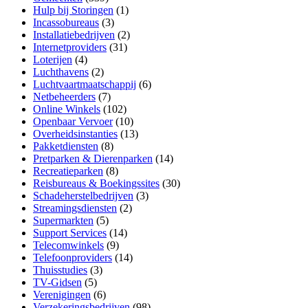
Hulp bij Storingen
(1)
Incassobureaus
(3)
Installatiebedrijven
(2)
Internetproviders
(31)
Loterijen
(4)
Luchthavens
(2)
Luchtvaartmaatschappij
(6)
Netbeheerders
(7)
Online Winkels
(102)
Openbaar Vervoer
(10)
Overheidsinstanties
(13)
Pakketdiensten
(8)
Pretparken & Dierenparken
(14)
Recreatieparken
(8)
Reisbureaus & Boekingssites
(30)
Schadeherstelbedrijven
(3)
Streamingsdiensten
(2)
Supermarkten
(5)
Support Services
(14)
Telecomwinkels
(9)
Telefoonproviders
(14)
Thuisstudies
(3)
TV-Gidsen
(5)
Verenigingen
(6)
Verzekeringsbedrijven
(98)