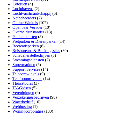
Loterijen
(4)
Luchthavens
(2)
Luchtvaartmaatschappij
(6)
Netbeheerders
(7)
Online Winkels
(102)
Openbaar Vervoer
(10)
Overheidsinstanties
(13)
Pakketdiensten
(8)
Pretparken & Dierenparken
(14)
Recreatieparken
(8)
Reisbureaus & Boekingssites
(30)
Schadeherstelbedrijven
(3)
Streamingsdiensten
(2)
Supermarkten
(5)
Support Services
(14)
Telecomwinkels
(9)
Telefoonproviders
(14)
Thuisstudies
(3)
TV-Gidsen
(5)
Verenigingen
(6)
Verzekeringsbedrijven
(98)
Waterbedrijf
(10)
Webhosting
(1)
Woningcorporaties
(133)