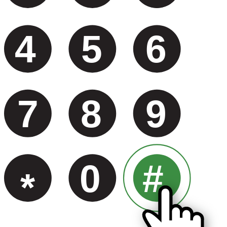
4
5
6
7
8
9
0
#
*