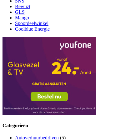
SNS
Bewuzt
GLS
Mango
Spoordeelwinkel
Coolblue Energie
Categorieën
Autoverhuurbedrijven
(5)