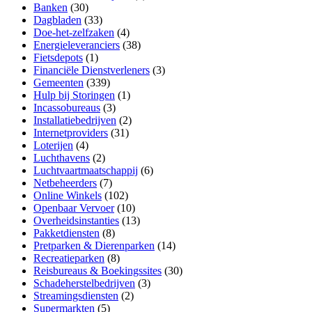
Banken
(30)
Dagbladen
(33)
Doe-het-zelfzaken
(4)
Energieleveranciers
(38)
Fietsdepots
(1)
Financiële Dienstverleners
(3)
Gemeenten
(339)
Hulp bij Storingen
(1)
Incassobureaus
(3)
Installatiebedrijven
(2)
Internetproviders
(31)
Loterijen
(4)
Luchthavens
(2)
Luchtvaartmaatschappij
(6)
Netbeheerders
(7)
Online Winkels
(102)
Openbaar Vervoer
(10)
Overheidsinstanties
(13)
Pakketdiensten
(8)
Pretparken & Dierenparken
(14)
Recreatieparken
(8)
Reisbureaus & Boekingssites
(30)
Schadeherstelbedrijven
(3)
Streamingsdiensten
(2)
Supermarkten
(5)