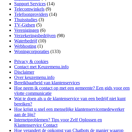
Support Services
(14)
Telecomwinkels
(9)
Telefoonproviders
(14)
Thuisstudies
(3)
TV-Gidsen
(5)
Verenigingen
(6)
Verzekeringsbedrijven
(98)
Waterbedrijf
(10)
Webhosting
(1)
Woningcorporaties
(133)
Privacy & cookies
Contact met Keuzemenu.info
Disclaimer
Over keuzemenu.info
Bereikbaarheid van klantenservices
Hoe neem ik contact op met een gemeente? Een gids voor een
vlotte communicatie
Wat te doen als u de klantenservice van een bedrijf niet kunt
bereiken?
Hoe krijgt u snel een menselijke klantenservicemedewerker
aan de lijn?
Internetproblemen? Tips voor Zelf Oplossen en
Klantenservice Contact
Hoe verandert de opkomst van Chatbots de manier waarop