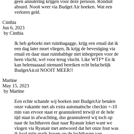
geen annulering krijgen voor deze persoon. Ronduit
absurd. Nooit weer via Budget Air boeken. Wat een
verloren geld.
Cinthia
Jun 6, 2023
by
Cinthia
Ik heb geboekt met ruimbagagge, krijg een email dat ik
een dag later moet vliegen, Ik krijg de bevestiging via
email en daar staat ruimbabbge niet inbegrepen voor de
heen vlucht, wel voor terug vlucht. Like WTF* En ik
kan helemaaaaal niemand bereiken echt belachelijk
BudgetAir.nl NOOIT MEER!!
Martine
May 15, 2023
by
Martine
Een echte schande wij boeken met BudgetAir betalen
onze vakantie met als extra automatische checkin +-10
min van ervoor staat er geannuleerd terwijl er de hele
tijd staat in afwachting, dus geannuleerd wij toch op
naar de luchthaven daar naar Ryanair loket want we
vlogen via Ryanair met antwoord dat het onze fout was
ik haal mijn mails boven op de luchthaven van