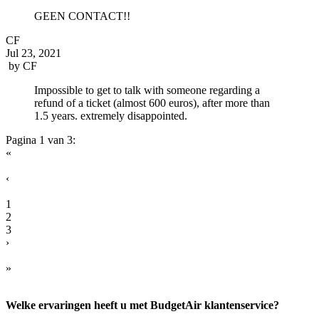
GEEN CONTACT!!
CF
Jul 23, 2021
by
CF
Impossible to get to talk with someone regarding a
refund of a ticket (almost 600 euros), after more than
1.5 years. extremely disappointed.
Pagina 1 van 3:
«
‹
1
2
3
›
»
Welke ervaringen heeft u met BudgetAir klantenservice?