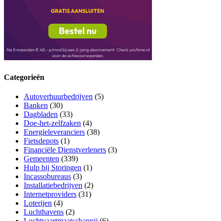
Categorieën
Autoverhuurbedrijven
(5)
Banken
(30)
Dagbladen
(33)
Doe-het-zelfzaken
(4)
Energieleveranciers
(38)
Fietsdepots
(1)
Financiële Dienstverleners
(3)
Gemeenten
(339)
Hulp bij Storingen
(1)
Incassobureaus
(3)
Installatiebedrijven
(2)
Internetproviders
(31)
Loterijen
(4)
Luchthavens
(2)
Luchtvaartmaatschappij
(6)