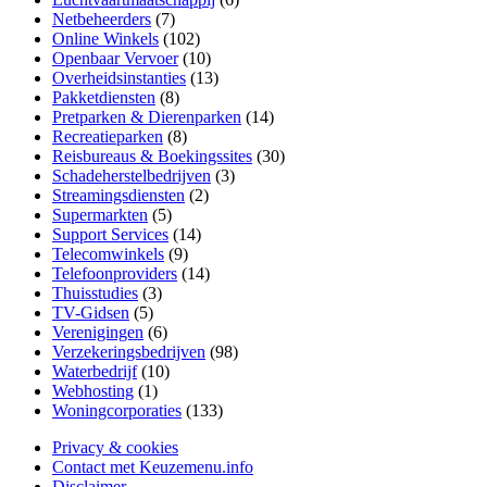
Netbeheerders
(7)
Online Winkels
(102)
Openbaar Vervoer
(10)
Overheidsinstanties
(13)
Pakketdiensten
(8)
Pretparken & Dierenparken
(14)
Recreatieparken
(8)
Reisbureaus & Boekingssites
(30)
Schadeherstelbedrijven
(3)
Streamingsdiensten
(2)
Supermarkten
(5)
Support Services
(14)
Telecomwinkels
(9)
Telefoonproviders
(14)
Thuisstudies
(3)
TV-Gidsen
(5)
Verenigingen
(6)
Verzekeringsbedrijven
(98)
Waterbedrijf
(10)
Webhosting
(1)
Woningcorporaties
(133)
Privacy & cookies
Contact met Keuzemenu.info
Disclaimer