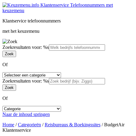
Klantservice telefoonnummers
met het keuzemenu
Zoekresultaten voor: %s
Of
Zoekresultaten voor: %s
Of
Naar de inhoud springen
Home
/
Categorieën
/
Reisbureaus & Boekingssites
/
BudgetAir
Klantenservice