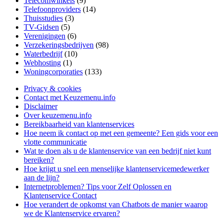
Telecomwinkels
(9)
Telefoonproviders
(14)
Thuisstudies
(3)
TV-Gidsen
(5)
Verenigingen
(6)
Verzekeringsbedrijven
(98)
Waterbedrijf
(10)
Webhosting
(1)
Woningcorporaties
(133)
Privacy & cookies
Contact met Keuzemenu.info
Disclaimer
Over keuzemenu.info
Bereikbaarheid van klantenservices
Hoe neem ik contact op met een gemeente? Een gids voor een
vlotte communicatie
Wat te doen als u de klantenservice van een bedrijf niet kunt
bereiken?
Hoe krijgt u snel een menselijke klantenservicemedewerker
aan de lijn?
Internetproblemen? Tips voor Zelf Oplossen en
Klantenservice Contact
Hoe verandert de opkomst van Chatbots de manier waarop
we de Klantenservice ervaren?