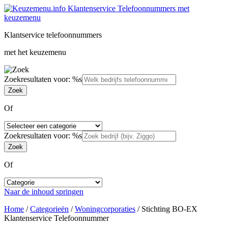
Klantservice telefoonnummers
met het keuzemenu
Zoekresultaten voor: %s
Of
Zoekresultaten voor: %s
Of
Naar de inhoud springen
Home
/
Categorieën
/
Woningcorporaties
/
Stichting BO-EX
Klantenservice Telefoonnummer