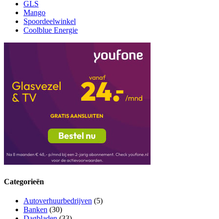
GLS
Mango
Spoordeelwinkel
Coolblue Energie
Categorieën
Autoverhuurbedrijven
(5)
Banken
(30)
Dagbladen
(33)