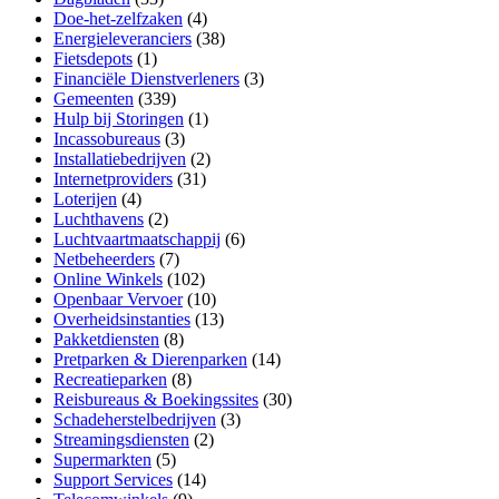
Doe-het-zelfzaken
(4)
Energieleveranciers
(38)
Fietsdepots
(1)
Financiële Dienstverleners
(3)
Gemeenten
(339)
Hulp bij Storingen
(1)
Incassobureaus
(3)
Installatiebedrijven
(2)
Internetproviders
(31)
Loterijen
(4)
Luchthavens
(2)
Luchtvaartmaatschappij
(6)
Netbeheerders
(7)
Online Winkels
(102)
Openbaar Vervoer
(10)
Overheidsinstanties
(13)
Pakketdiensten
(8)
Pretparken & Dierenparken
(14)
Recreatieparken
(8)
Reisbureaus & Boekingssites
(30)
Schadeherstelbedrijven
(3)
Streamingsdiensten
(2)
Supermarkten
(5)
Support Services
(14)