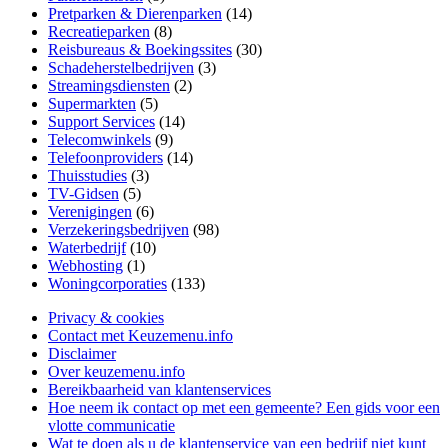
Pretparken & Dierenparken
(14)
Recreatieparken
(8)
Reisbureaus & Boekingssites
(30)
Schadeherstelbedrijven
(3)
Streamingsdiensten
(2)
Supermarkten
(5)
Support Services
(14)
Telecomwinkels
(9)
Telefoonproviders
(14)
Thuisstudies
(3)
TV-Gidsen
(5)
Verenigingen
(6)
Verzekeringsbedrijven
(98)
Waterbedrijf
(10)
Webhosting
(1)
Woningcorporaties
(133)
Privacy & cookies
Contact met Keuzemenu.info
Disclaimer
Over keuzemenu.info
Bereikbaarheid van klantenservices
Hoe neem ik contact op met een gemeente? Een gids voor een
vlotte communicatie
Wat te doen als u de klantenservice van een bedrijf niet kunt