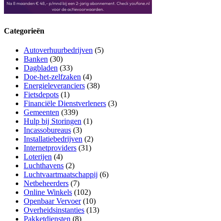
Categorieën
Autoverhuurbedrijven
(5)
Banken
(30)
Dagbladen
(33)
Doe-het-zelfzaken
(4)
Energieleveranciers
(38)
Fietsdepots
(1)
Financiële Dienstverleners
(3)
Gemeenten
(339)
Hulp bij Storingen
(1)
Incassobureaus
(3)
Installatiebedrijven
(2)
Internetproviders
(31)
Loterijen
(4)
Luchthavens
(2)
Luchtvaartmaatschappij
(6)
Netbeheerders
(7)
Online Winkels
(102)
Openbaar Vervoer
(10)
Overheidsinstanties
(13)
Pakketdiensten
(8)