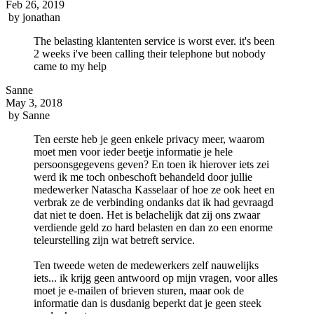
Feb 26, 2019
by
jonathan
The belasting klantenten service is worst ever. it's been
2 weeks i've been calling their telephone but nobody
came to my help
Sanne
May 3, 2018
by
Sanne
Ten eerste heb je geen enkele privacy meer, waarom
moet men voor ieder beetje informatie je hele
persoonsgegevens geven? En toen ik hierover iets zei
werd ik me toch onbeschoft behandeld door jullie
medewerker Natascha Kasselaar of hoe ze ook heet en
verbrak ze de verbinding ondanks dat ik had gevraagd
dat niet te doen. Het is belachelijk dat zij ons zwaar
verdiende geld zo hard belasten en dan zo een enorme
teleurstelling zijn wat betreft service.
Ten tweede weten de medewerkers zelf nauwelijks
iets... ik krijg geen antwoord op mijn vragen, voor alles
moet je e-mailen of brieven sturen, maar ook de
informatie dan is dusdanig beperkt dat je geen steek