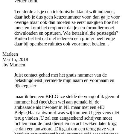
verder komt.
Ten derde als je een telefonische klacht wilt indienen,
daar heb je dus geen keuzenummer voor, dan ga je voor
overige maar ook dan moeten ze eerst nakijken hoe het
moet en komt het erop neer dat je een formulier moet
downloaden en opsturen. Wie betaalt al die postzegels?
Buiten het feit dat niet iedereen een printer heeft en je
daar bij openbare ruimtes ook voor moet betalen...
Marleen
Mar 15, 2018
by
Marleen
Juist contact gehad met het gratis nummer van de
belastingdienst ,vermelde mijn naam en voornaam en
rijksregister
maar ik ben een BELG .ze stelde de vraag of ik geen nl
nummer had (nee),ben wel aan gemald bij de
ambassade als inwoner in NL maar met een eID
Belgie,Haar antwoord was wij kunnen U gegevens niet
terug vinden ,U zal een aangetekend schrijven moet
richten naar de juist dienst en na acht weken later krijg
je dan een antwoord .Dit gaat om een terug gave van