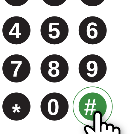
4
5
6
7
8
9
0
#
*