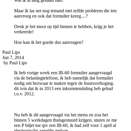
Wat ik al lang gedaan had!
Maar ik las net nog iemand met zelfde probleem die iets
aanvroeg en ook dat formulier kreeg....?
Denk je het mooi op tijd binnen te hebben, krijg je het
verkeerde!
Hoe kan ik het goede dus aanvragen?
Paul Lips
Jun 7, 2014
by
Paul Lips
Ik heb vorige week een IB-60 formulier aangevraagd
via de belastingtelefoon, ik heb namelijk dat formulier
nodig om bezwaar te maken tegen de huursverhoging.
dit ivm dat ik in 2013 een inkomstendaling heb gehad
t.o.v. 2012.
Nu heb ik dit aangevraagd via het menu en zou het
binnen 5 werkdagen thuisgestuurd krijgen, sturen ze me
een P biljet toe ipv een IB-60, ik had zelf voor 1 april al
electronische aangifte gedaan.