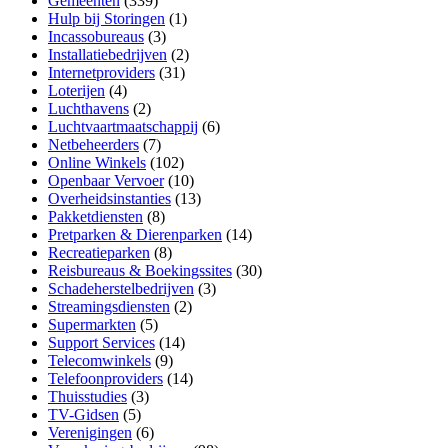
Gemeenten
(339)
Hulp bij Storingen
(1)
Incassobureaus
(3)
Installatiebedrijven
(2)
Internetproviders
(31)
Loterijen
(4)
Luchthavens
(2)
Luchtvaartmaatschappij
(6)
Netbeheerders
(7)
Online Winkels
(102)
Openbaar Vervoer
(10)
Overheidsinstanties
(13)
Pakketdiensten
(8)
Pretparken & Dierenparken
(14)
Recreatieparken
(8)
Reisbureaus & Boekingssites
(30)
Schadeherstelbedrijven
(3)
Streamingsdiensten
(2)
Supermarkten
(5)
Support Services
(14)
Telecomwinkels
(9)
Telefoonproviders
(14)
Thuisstudies
(3)
TV-Gidsen
(5)
Verenigingen
(6)