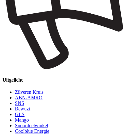
Uitgelicht
Zilveren Kruis
ABN-AMRO
SNS
Bewuzt
GLS
Mango
Spoordeelwinkel
Coolblue Energie