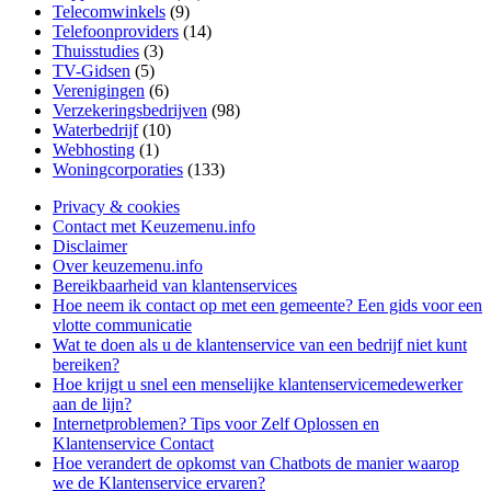
Telecomwinkels
(9)
Telefoonproviders
(14)
Thuisstudies
(3)
TV-Gidsen
(5)
Verenigingen
(6)
Verzekeringsbedrijven
(98)
Waterbedrijf
(10)
Webhosting
(1)
Woningcorporaties
(133)
Privacy & cookies
Contact met Keuzemenu.info
Disclaimer
Over keuzemenu.info
Bereikbaarheid van klantenservices
Hoe neem ik contact op met een gemeente? Een gids voor een
vlotte communicatie
Wat te doen als u de klantenservice van een bedrijf niet kunt
bereiken?
Hoe krijgt u snel een menselijke klantenservicemedewerker
aan de lijn?
Internetproblemen? Tips voor Zelf Oplossen en
Klantenservice Contact
Hoe verandert de opkomst van Chatbots de manier waarop
we de Klantenservice ervaren?