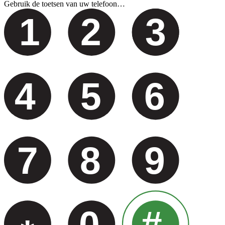
Gebruik de toetsen van uw telefoon…
1
2
3
4
5
6
7
8
9