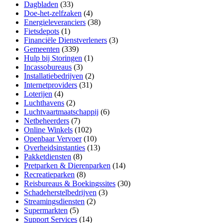
Dagbladen
(33)
Doe-het-zelfzaken
(4)
Energieleveranciers
(38)
Fietsdepots
(1)
Financiële Dienstverleners
(3)
Gemeenten
(339)
Hulp bij Storingen
(1)
Incassobureaus
(3)
Installatiebedrijven
(2)
Internetproviders
(31)
Loterijen
(4)
Luchthavens
(2)
Luchtvaartmaatschappij
(6)
Netbeheerders
(7)
Online Winkels
(102)
Openbaar Vervoer
(10)
Overheidsinstanties
(13)
Pakketdiensten
(8)
Pretparken & Dierenparken
(14)
Recreatieparken
(8)
Reisbureaus & Boekingssites
(30)
Schadeherstelbedrijven
(3)
Streamingsdiensten
(2)
Supermarkten
(5)
Support Services
(14)