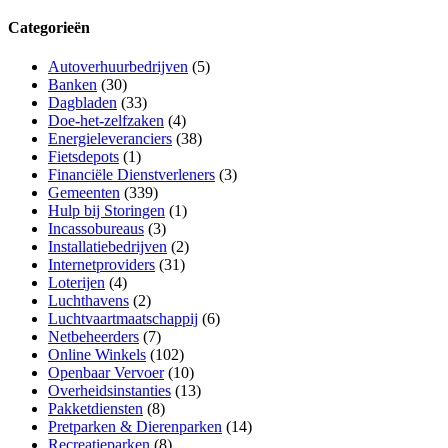
Categorieën
Autoverhuurbedrijven
(5)
Banken
(30)
Dagbladen
(33)
Doe-het-zelfzaken
(4)
Energieleveranciers
(38)
Fietsdepots
(1)
Financiële Dienstverleners
(3)
Gemeenten
(339)
Hulp bij Storingen
(1)
Incassobureaus
(3)
Installatiebedrijven
(2)
Internetproviders
(31)
Loterijen
(4)
Luchthavens
(2)
Luchtvaartmaatschappij
(6)
Netbeheerders
(7)
Online Winkels
(102)
Openbaar Vervoer
(10)
Overheidsinstanties
(13)
Pakketdiensten
(8)
Pretparken & Dierenparken
(14)
Recreatieparken
(8)