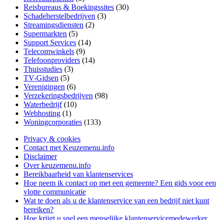
Reisbureaus & Boekingssites
(30)
Schadeherstelbedrijven
(3)
Streamingsdiensten
(2)
Supermarkten
(5)
Support Services
(14)
Telecomwinkels
(9)
Telefoonproviders
(14)
Thuisstudies
(3)
TV-Gidsen
(5)
Verenigingen
(6)
Verzekeringsbedrijven
(98)
Waterbedrijf
(10)
Webhosting
(1)
Woningcorporaties
(133)
Privacy & cookies
Contact met Keuzemenu.info
Disclaimer
Over keuzemenu.info
Bereikbaarheid van klantenservices
Hoe neem ik contact op met een gemeente? Een gids voor een
vlotte communicatie
Wat te doen als u de klantenservice van een bedrijf niet kunt
bereiken?
Hoe krijgt u snel een menselijke klantenservicemedewerker