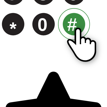
0
#
*