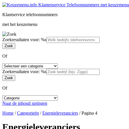
Klantservice telefoonnummers
met het keuzemenu
Zoekresultaten voor: %s
Of
Zoekresultaten voor: %s
Of
Naar de inhoud springen
Home
/
Categorieën
/
Energieleveranciers
/
Pagina 4
Energieleveranciers